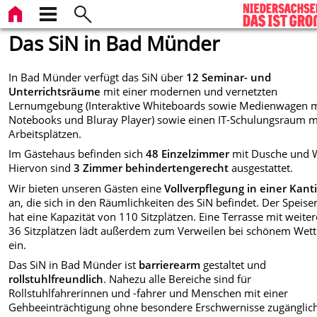
Das SiN in Bad Münder
In Bad Münder verfügt das SiN über
12 Seminar- und
Unterrichtsräume
mit einer modernen und vernetzten
Lernumgebung (Interaktive Whiteboards sowie Medienwagen m
Notebooks und Bluray Player) sowie einen IT-Schulungsraum m
Arbeitsplätzen.
Im Gästehaus befinden sich
48 Einzelzimmer
mit Dusche und 
Hiervon sind
3 Zimmer behindertengerecht
ausgestattet.
Wir bieten unseren Gästen eine
Vollverpflegung in einer Kant
an, die sich in den Räumlichkeiten des SiN befindet. Der Speis
hat eine Kapazität von 110 Sitzplätzen. Eine Terrasse mit weite
36 Sitzplätzen lädt außerdem zum Verweilen bei schönem Wett
ein.
Das SiN in Bad Münder ist
barrierearm
gestaltet und
rollstuhlfreundlich
. Nahezu alle Bereiche sind für
Rollstuhlfahrerinnen
und -fahrer und Menschen mit einer
Gehbeeinträchtigung ohne
besondere Erschwernisse zugänglic